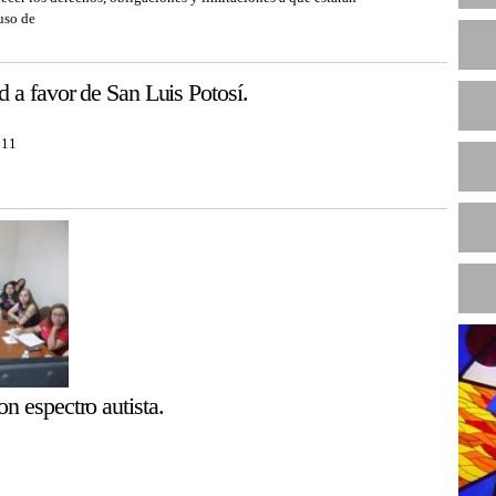
 uso de
R
N
 a favor de San Luis Potosí.
:11
n espectro autista.