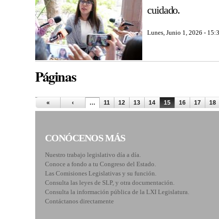
cuidado.
Lunes, Junio 1, 2026 - 15:
Páginas
«
‹
…
11
12
13
14
15
16
17
18
CONÓCENOS MÁS
Nuestro trabajo legislativo día a día.
Conoce a fondo a tu Congreso del Estado.
Las Comisiones Legislativas y su función.
Consulta las leyes de SLP, y otra documentación.
Consulta la información pública de la LXI Legislatura.
Contáctanos directamente