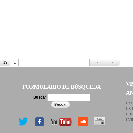
31
19
…
›
»
VI
FORMULARIO DE BÚSQUEDA
A
Buscar
LXI
LX 
LIX
LVI