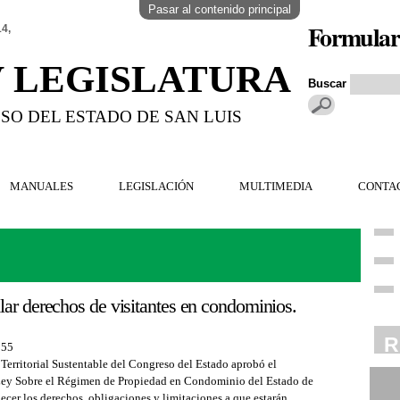
Pasar al contenido principal
Formular
14,
V LEGISLATURA
Buscar
SO DEL ESTADO DE SAN LUIS
MANUALES
LEGISLACIÓN
MULTIMEDIA
CONTA
ar derechos de visitantes en condominios.
R
:55
Territorial Sustentable del Congreso del Estado aprobó el
 Ley Sobre el Régimen de Propiedad en Condominio del Estado de
R
lecer los derechos, obligaciones y limitaciones a que estarán