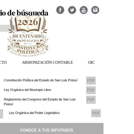
io de búsqueda
CTO
ARMONIZACIÓN CONTABLE
OIC
Constitución Política del Estado de San Luis Potosí
PDF
Ley Orgánica del Municipio Libre
PDF
Reglamento del Congreso del Estado de San Luis
PDF
Potosí
Ley Orgánica del Poder Legislativo
PDF
Reglamento del Consejo de Transparencia del
PDF
CONOCE A TUS DIPUTADOS
Congreso del Estado de San Luis Potosi