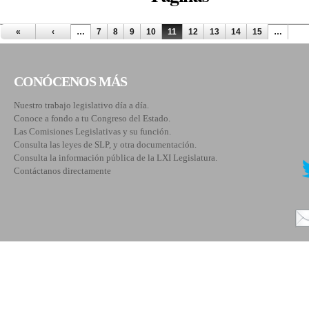
«
‹
…
7
8
9
10
11
12
13
14
15
…
CONÓCENOS MÁS
Nuestro trabajo legislativo día a día.
Conoce a fondo a tu Congreso del Estado.
Las Comisiones Legislativas y su función.
Consulta las leyes de SLP, y otra documentación.
Consulta la información pública de la LXI Legislatura.
Contáctanos directamente