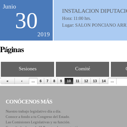
Junio
INSTALACION DIPUTAC
30
Hora:
11:00
hrs.
Lugar: SALON PONCIANO ARR
2019
Páginas
Sesiones
Comité
«
‹
…
6
7
8
9
10
11
12
13
14
…
CONÓCENOS MÁS
Nuestro trabajo legislativo día a día.
Conoce a fondo a tu Congreso del Estado.
Las Comisiones Legislativas y su función.