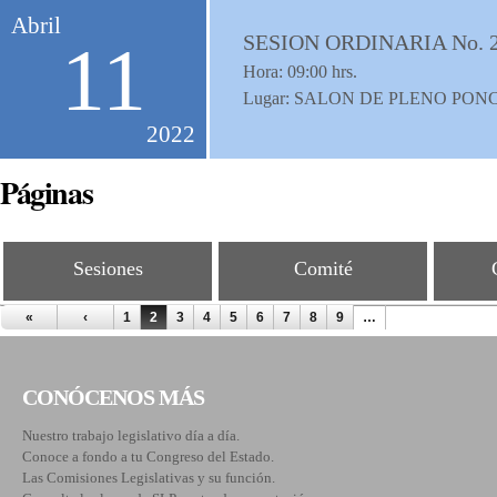
Abril
SESION ORDINARIA No. 
11
Hora:
09:00
hrs.
Lugar: SALON DE PLENO PON
2022
Páginas
Sesiones
Comité
«
‹
1
2
3
4
5
6
7
8
9
…
CONÓCENOS MÁS
Nuestro trabajo legislativo día a día.
Conoce a fondo a tu Congreso del Estado.
Las Comisiones Legislativas y su función.