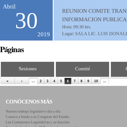
Abril
REUNION COMITE TRANS
30
INFORMACION PUBLICA
Hora:
09:30
hrs.
2019
Lugar: SALA LIC. LUIS DON
Páginas
Sesiones
Comité
«
‹
…
2
3
4
5
6
7
8
9
10
…
CONÓCENOS MÁS
Nuestro trabajo legislativo día a día.
Conoce a fondo a tu Congreso del Estado.
Las Comisiones Legislativas y su función.