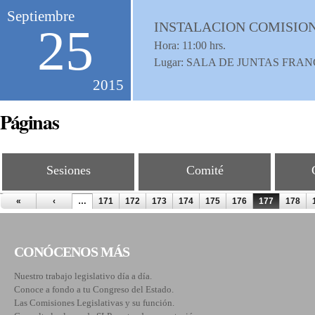
Septiembre
INSTALACION COMISIO
25
Hora:
11:00
hrs.
Lugar: SALA DE JUNTAS FR
2015
Páginas
Sesiones
Comité
«
‹
…
171
172
173
174
175
176
177
178
CONÓCENOS MÁS
Nuestro trabajo legislativo día a día.
Conoce a fondo a tu Congreso del Estado.
Las Comisiones Legislativas y su función.