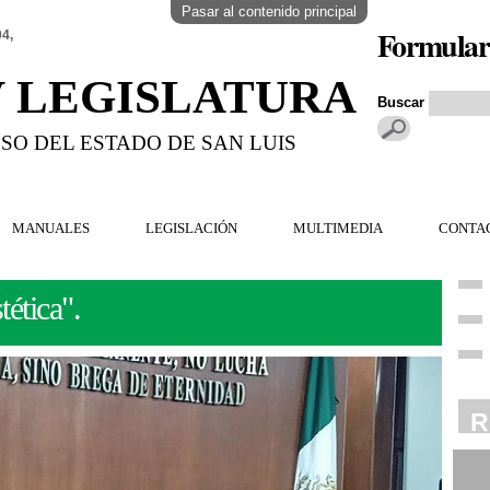
Pasar al contenido principal
Formular
04,
V LEGISLATURA
Buscar
SO DEL ESTADO DE SAN LUIS
MANUALES
LEGISLACIÓN
MULTIMEDIA
CONTA
ética".
R
R