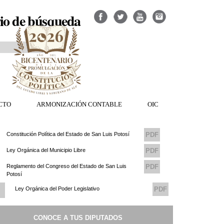
io de búsqueda
CTO
ARMONIZACIÓN CONTABLE
OIC
Constitución Política del Estado de San Luis Potosí
PDF
Ley Orgánica del Municipio Libre
PDF
Reglamento del Congreso del Estado de San Luis
PDF
Potosí
Ley Orgánica del Poder Legislativo
PDF
Reglamento del Consejo de Transparencia del
PDF
CONOCE A TUS DIPUTADOS
Congreso del Estado de San Luis Potosi