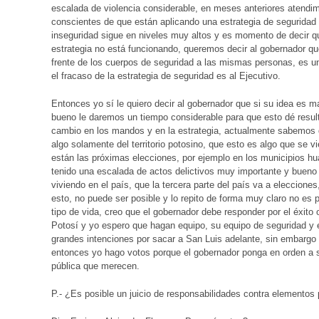
escalada de violencia considerable, en meses anteriores atendim
conscientes de que están aplicando una estrategia de seguridad
inseguridad sigue en niveles muy altos y es momento de decir q
estrategia no está funcionando, queremos decir al gobernador qu
frente de los cuerpos de seguridad a las mismas personas, es un
el fracaso de la estrategia de seguridad es al Ejecutivo.
Entonces yo sí le quiero decir al gobernador que si su idea es m
bueno le daremos un tiempo considerable para que esto dé resul
cambio en los mandos y en la estrategia, actualmente sabemos q
algo solamente del territorio potosino, que esto es algo que se
están las próximas elecciones, por ejemplo en los municipios 
tenido una escalada de actos delictivos muy importante y buen
viviendo en el país, que la tercera parte del país va a eleccion
esto, no puede ser posible y lo repito de forma muy claro no es
tipo de vida, creo que el gobernador debe responder por el éxito
Potosí y yo espero que hagan equipo, su equipo de seguridad y 
grandes intenciones por sacar a San Luis adelante, sin embargo
entonces yo hago votos porque el gobernador ponga en orden a s
pública que merecen.
P.- ¿Es posible un juicio de responsabilidades contra elementos 