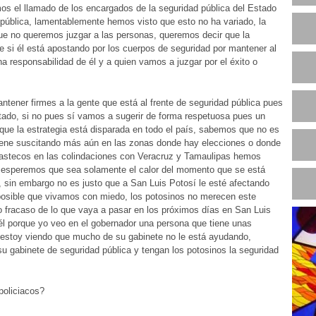
os el llamado de los encargados de la seguridad pública del Estado
R
 pública, lamentablemente hemos visto que esto no ha variado, la
ue no queremos juzgar a las personas, queremos decir que la
e si él está apostando por los cuerpos de seguridad por mantener al
N
a responsabilidad de él y a quien vamos a juzgar por el éxito o
antener firmes a la gente que está al frente de seguridad pública pues
tado, si no pues sí vamos a sugerir de forma respetuosa pues un
ue la estrategia está disparada en todo el país, sabemos que no es
 viene suscitando más aún en las zonas donde hay elecciones o donde
huastecos en las colindaciones con Veracruz y Tamaulipas hemos
o esperemos que sea solamente el calor del momento que se está
es, sin embargo no es justo que a San Luis Potosí le esté afectando
 posible que vivamos con miedo, los potosinos no merecen este
 o fracaso de lo que vaya a pasar en los próximos días en San Luis
él porque yo veo en el gobernador una persona que tiene unas
 estoy viendo que mucho de su gabinete no le está ayudando,
u gabinete de seguridad pública y tengan los potosinos la seguridad
policiacos?