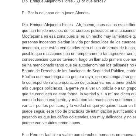
Dip. Enrique Alejandro Flores.- ¿Por qué actos?
P.- Por lo del caso de la joven Alondra.
Dip. Enrique Alejandro Flores.- Ah, bueno, esos casos específic
que han tenido muchos de los cuerpos policiacos en situaciones 
Moctezuma en esa zona pues sí es un hecho muy lamentable qu
personas inocentes pierdan la vida por descuidos de los cuerpo
academia, que están certificados para el uso de armas de fuego,
posible que reacciones con un temperamento tan agresivo, con ge
consecuencias que se tuvieron, hago un llamado primero que nad
se ha mencionado tanto que se autodenominan los talibanes no
Estado de Derecho de las funciones de Seguridad Pública, están 
Pública que mantenga a su gente a raya, que mantenga a su gent
le corresponden a la procuración de justicia vamos a tener prob
mis cuerpos policiacos, la gente ya al ver un policía o a un gr
que se conducen de esta forma, la verdad y si a mí me dicen qu
como lo hacen esa gente, y más con las reacciones que tienen co
van a ir por los políticos, y la verdad es que yo quiero hacer un
puede seguir, este tipo de prácticas de intimidación justificando
pasando es que los daños colaterales son muy delicados y no se
porque van vestidos como capos.
P.- ¿Pero es factible o viable que derechos humanos promueva u