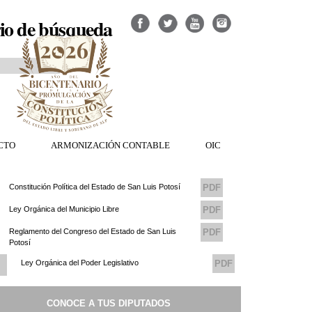
io de búsqueda
CTO
ARMONIZACIÓN CONTABLE
OIC
Constitución Política del Estado de San Luis Potosí
PDF
Ley Orgánica del Municipio Libre
PDF
Reglamento del Congreso del Estado de San Luis
PDF
Potosí
Ley Orgánica del Poder Legislativo
PDF
Reglamento del Consejo de Transparencia del
PDF
CONOCE A TUS DIPUTADOS
Congreso del Estado de San Luis Potosi