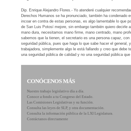
Dip. Enrique Alejandro Flores.- Yo atenderé cualquier recomend
Derechos Humanos se ha pronunciado, también ha condenado est
incoar en contra de estas personas, es algo lamentable lo que pa
de San Luis Potosí mejore, sin embargo también quiero decirle 
mano dura, necesitamos mano firme, mano centrado, mano profes
sabemos que la tienen, el secretario es una persona capaz, con 
seguridad pública, pues que haga lo que sabe hacer el general, 
trabajadora, simplemente algo le está fallando y creo que debe t
una seguridad pública de calidad y no una seguridad pública que
CONÓCENOS MÁS
Nuestro trabajo legislativo día a día.
Conoce a fondo a tu Congreso del Estado.
Las Comisiones Legislativas y su función.
Consulta las leyes de SLP, y otra documentación.
Consulta la información pública de la LXI Legislatura.
Contáctanos directamente