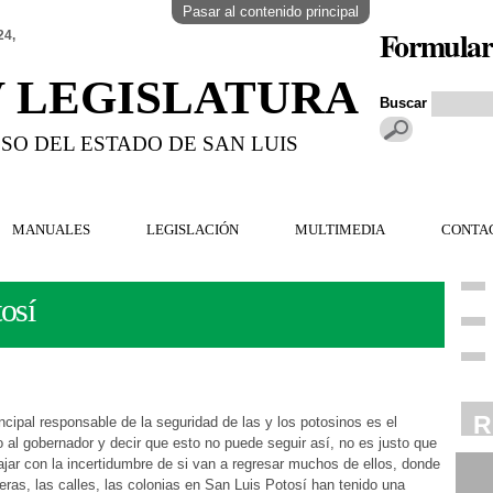
Pasar al contenido principal
Formular
24,
V LEGISLATURA
Buscar
SO DEL ESTADO DE SAN LUIS
MANUALES
LEGISLACIÓN
MULTIMEDIA
CONTA
osí
R
ncipal responsable de la seguridad de las y los potosinos es el
al gobernador y decir que esto no puede seguir así, no es justo que
jar con la incertidumbre de si van a regresar muchos de ellos, donde
R
eras, las calles, las colonias en San Luis Potosí han tenido una