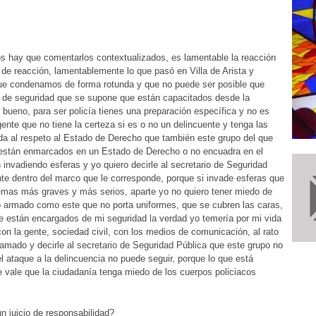
os hay que comentarlos contextualizados, es lamentable la reacción
de reacción, lamentablemente lo que pasó en Villa de Arista y
e condenamos de forma rotunda y que no puede ser posible que
s de seguridad que se supone que están capacitados desde la
 bueno, para ser policía tienes una preparación específica y no es
nte que no tiene la certeza si es o no un delincuente y tenga las
a al respeto al Estado de Derecho que también este grupo del que
 están enmarcados en un Estado de Derecho o no encuadra en el
invadiendo esferas y yo quiero decirle al secretario de Seguridad
e dentro del marco que le corresponde, porque si invade esferas que
lemas más graves y más serios, aparte yo no quiero tener miedo de
upo armado como este que no porta uniformes, que se cubren las caras,
e están encargados de mi seguridad la verdad yo temería por mi vida
n la gente, sociedad civil, con los medios de comunicación, al rato
 llamado y decirle al secretario de Seguridad Pública que este grupo no
 el ataque a la delincuencia no puede seguir, porque lo que está
 vale que la ciudadanía tenga miedo de los cuerpos policiacos
n juicio de responsabilidad?