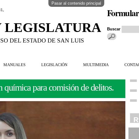
Pasar al contenido principal
Formular
31,
V LEGISLATURA
Buscar
SO DEL ESTADO DE SAN LUIS
MANUALES
LEGISLACIÓN
MULTIMEDIA
CONTA
 química para comisión de delitos.
R
R