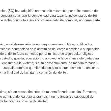
mica (SQ) han adquirido una notable relevancia por el incremento de
eponderante aclarar la complejidad para tasar la incidencia de delitos
ue dicha conducta al no encontrarse definida como tal, no forma parte
ien, en el desempeño de un cargo o empleo público, o utilice los
isión el sentenciado será destituido del cargo o empleo o suspendido
o el delito fuere cometido por el ministro de algún culto religioso,
u custodia, guarda, educación, o aproveche la confianza otorgada para
 al consumo a la víctima, sin su consentimiento, de manera forzada u
 sustancia natural o química idónea para alterar, disminuir o anular su
a finalidad de facilitar la comisión del delito”.
tima, sin su consentimiento, de manera forzada u oculta, fármacos,
 o química idónea para alterar, disminuir o anular su capacidad de
 facilitar la comisión del delito”.