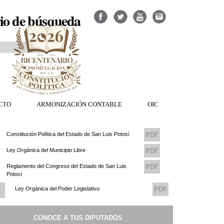
io de búsqueda
CTO
ARMONIZACIÓN CONTABLE
OIC
Constitución Política del Estado de San Luis Potosí
PDF
Ley Orgánica del Municipio Libre
PDF
Reglamento del Congreso del Estado de San Luis
PDF
Potosí
Ley Orgánica del Poder Legislativo
PDF
Reglamento del Consejo de Transparencia del
PDF
CONOCE A TUS DIPUTADOS
Congreso del Estado de San Luis Potosi