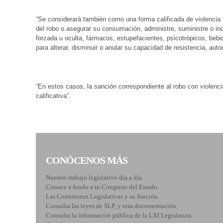
“Se considerará también como una forma calificada de violencia fís
del robo o asegurar su consumación, administre, suministre o in
forzada u oculta, fármacos, estupefacientes, psicotrópicos, bebi
para alterar, disminuir o anular su capacidad de resistencia, aut
“En estos casos, la sanción correspondiente al robo con violenci
calificativa”.
CONÓCENOS MÁS
Nuestro trabajo legislativo día a día.
Conoce a fondo a tu Congreso del Estado.
Las Comisiones Legislativas y su función.
Consulta las leyes de SLP, y otra documentación.
Consulta la información pública de la LXI Legislatura.